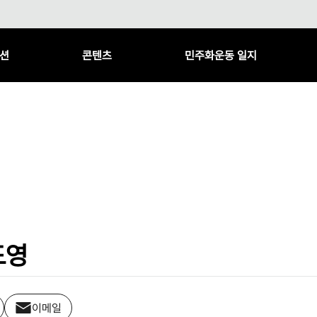
션
콘텐츠
민주화운동 일지
도영
이메일