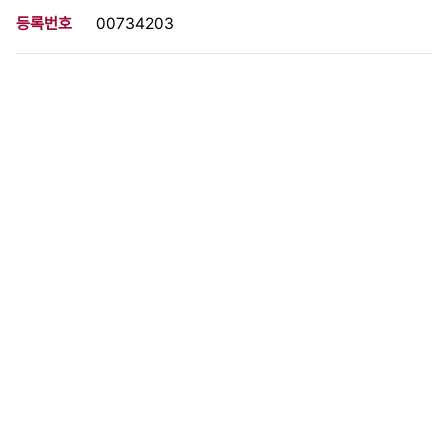
등록번호
00734203
분량
1 페이지
구분
사진
생산일자
[1958.00.00]
형태
사진필름류
설명
이 사료가 속한 묶음