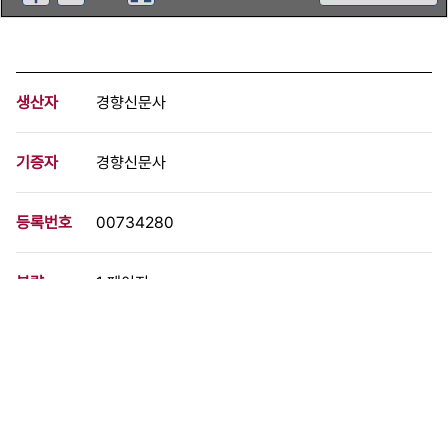
생산자
경향신문사
기증자
경향신문사
등록번호
00734280
분량
1 페이지
구분
사진
생산일자
1969.08.09