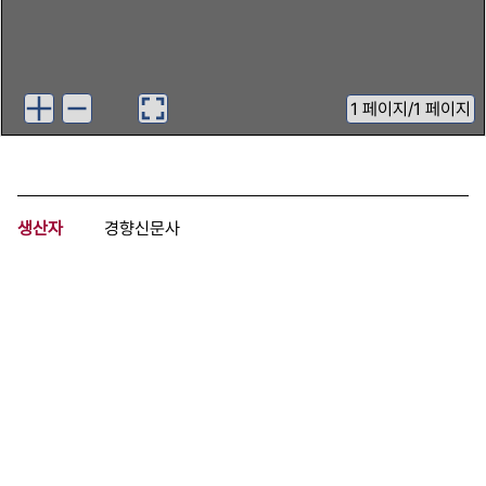
1
페이지
/
1 페이지
생산자
경향신문사
기증자
경향신문사
등록번호
00740146
분량
1 페이지