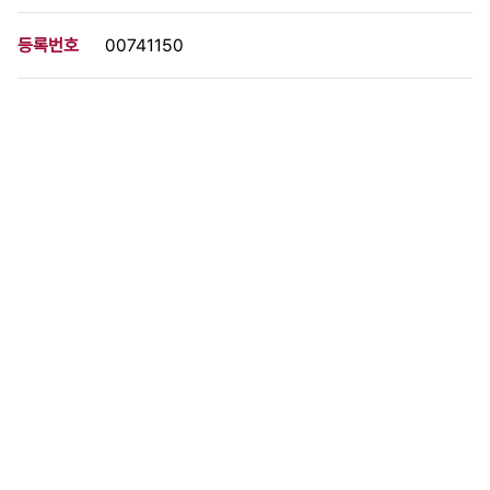
등록번호
00741150
분량
1 페이지
구분
사진
생산일자
1996.08.18
형태
사진필름류
설명
이 사료가 속한 묶음