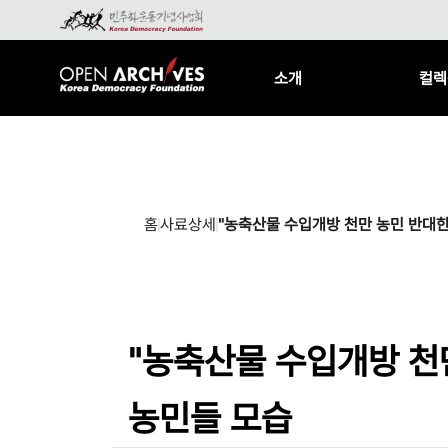
소개
컬렉
홈
사료상세
"농축산물 수입개방 천만 농민 반대한
"농축산물 수입개방 천
농민들 모습