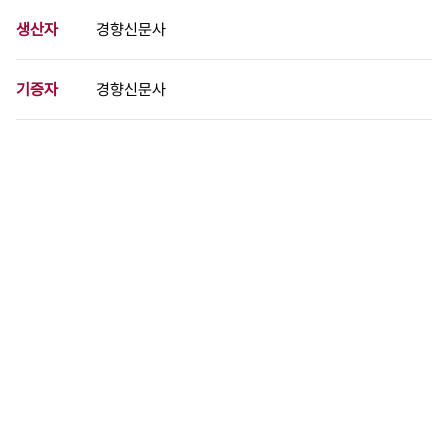
생산자
경향신문사
기증자
경향신문사
등록번호
00742277
분량
1 페이지
구분
사진
생산일자
1988.11.25
형태
사진필름류