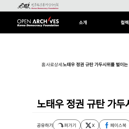
소개
컬렉
홈
사료상세
노태우 정권 규탄 가두시위를 벌이는
노태우 정권 규탄 가두
공유하기
퍼가기
X
페이스북