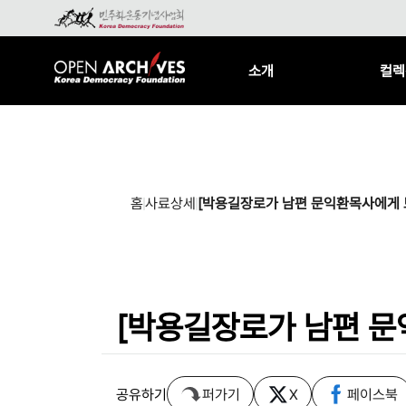
소개
컬렉
홈
사료상세
[박용길장로가 남편 문익환목사에게 보내
[박용길장로가 남편 문익
공유하기
퍼가기
X
페이스북