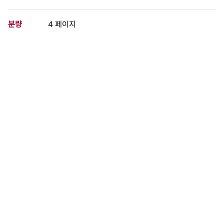
분량
4 페이지
구분
정간물
생산일자
1984.09.05
형태
문서류
설명
다국적 기업의 실상-국제분업과 저임금 독일, "노동시간단축으로
실업의 해결을" 인도, "기계의 의해 몸을 다치는 농업 노동자들"
이 사료가 속한 묶음