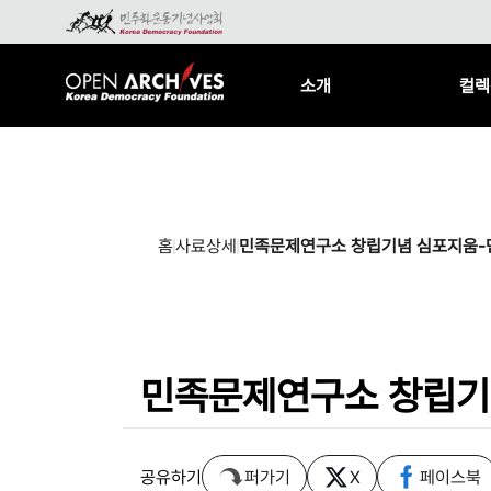
소개
컬렉
홈
사료상세
민족문제연구소 창립기념 심포지움-
민족문제연구소 창립기
공유하기
퍼가기
X
페이스북