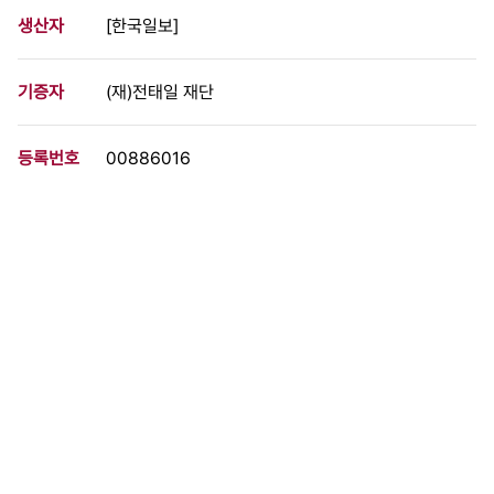
생산자
[한국일보]
기증자
(재)전태일 재단
등록번호
00886016
분량
1 페이지
구분
문서
생산일자
1988.10.11
형태
문서류