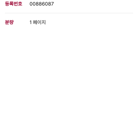
등록번호
00886087
분량
1 페이지
구분
문서
생산일자
1971.04.30
형태
문서류
설명
-진단은 끝났다 행동이 있을 뿐 -학생과 언론 대학생의 입장에서/언
론인의 입장에서