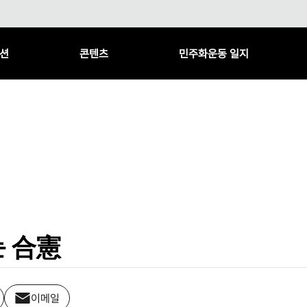
션
콘텐츠
민주화운동 일지
는 合憲
이메일