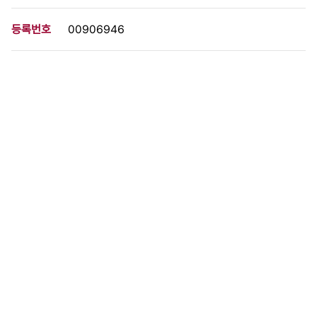
등록번호
00906946
분량
1 페이지
구분
사진
생산일자
1985.05.23
형태
사진필름류
설명
이 사료가 속한 묶음