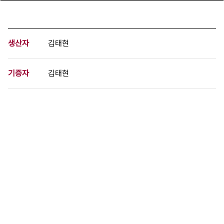
생산자
김태현
기증자
김태현
등록번호
00914786
분량
1 페이지
구분
필름
생산일자
1990.06.01
형태
사진필름류