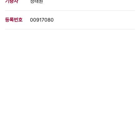
기증자
정태원
등록번호
00917080
분량
1 페이지
구분
사진
생산일자
1984.10.00
형태
사진필름류
설명
제24회 서울올림픽대회를 개최할 주 경기장과 행사장