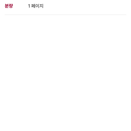
분량
1 페이지
구분
사진
생산일자
1983.09.06
형태
사진필름류
설명
9월 1일 KAL기가 소련이 발사한 미사일에 피격, 추락했다. 영락교
회 교인들이 규탄 집회를 열었다.
이 사료가 속한 묶음
KAL 747기 피격사건 및 위령제, 규탄대회