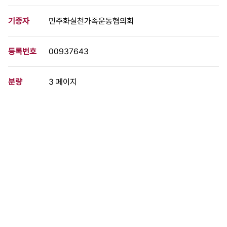
기증자
민주화실천가족운동협의회
등록번호
00937643
분량
3 페이지
구분
문서
생산일자
2004.06.28
형태
문서류
설명