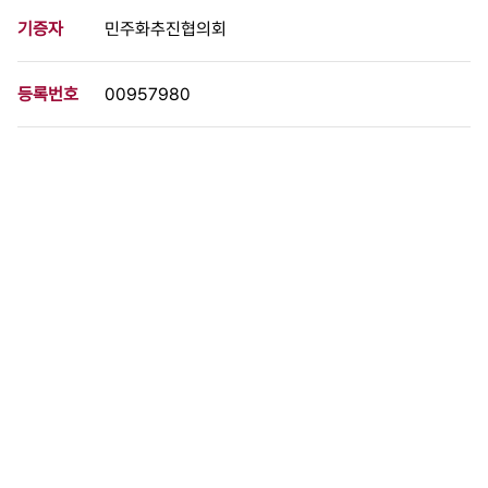
기증자
민주화추진협의회
등록번호
00957980
분량
1 페이지
구분
사진
생산일자
1987.03.30
형태
사진필름류
설명
광주시민 30만 인파가 신민당 개헌추진위 전남도지부 결성대회를