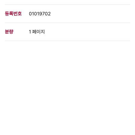
등록번호
01019702
분량
1 페이지
구분
사진
생산일자
1989.02.21
형태
사진필름류
설명
1989년 2월 21일 민가협 회원들이 고문경찰관 이근안 경감을 현상
수배한 뒤 서울 파고다공원 등지에서 수배전단을 시민들에게 나눠
주고 있다. 민가협과 전민련 인권위는 현상금을 1백만원으로 정해