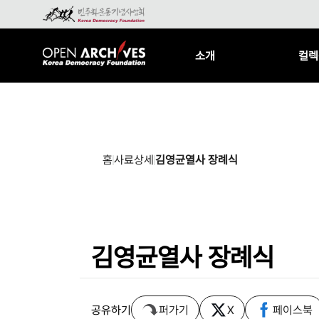
소개
컬렉
홈
사료상세
김영균열사 장례식
김영균열사 장례식
공유하기
퍼가기
X
페이스북