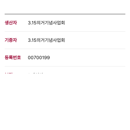
생산자
3.15의거기념사업회
기증자
3.15의거기념사업회
등록번호
00700199
분량
1 페이지
구분
사진
생산일자
1960.04.17
형태
사진필름류