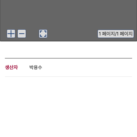
1
페이지
/
1 페이지
생산자
박용수
기증자
박용수
등록번호
00701359
분량
1 페이지