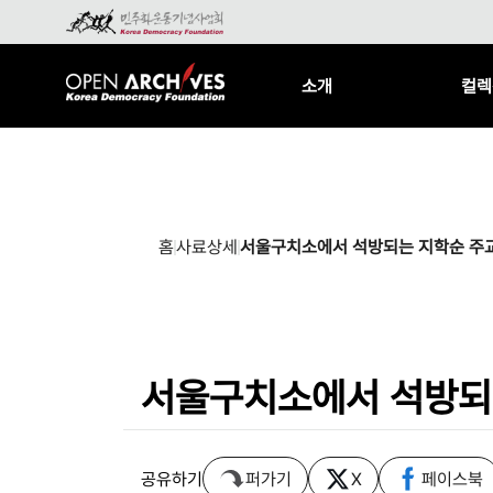
소개
컬렉
홈
사료상세
서울구치소에서 석방되는 지학순 주
서울구치소에서 석방되
공유하기
퍼가기
X
페이스북