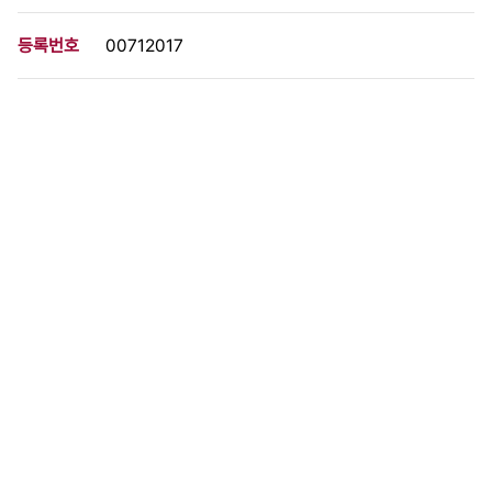
등록번호
00712017
분량
1 페이지
구분
사진
생산일자
1968.03.07
형태
사진필름류
설명
이 사료가 속한 묶음