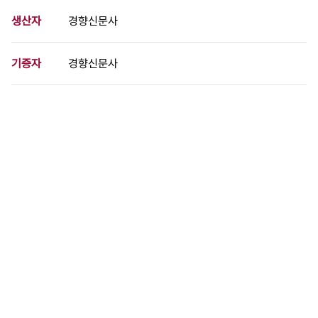
생산자
경향신문사
기증자
경향신문사
등록번호
00715317
분량
1 페이지
구분
사진
생산일자
[미상]
형태
사진필름류