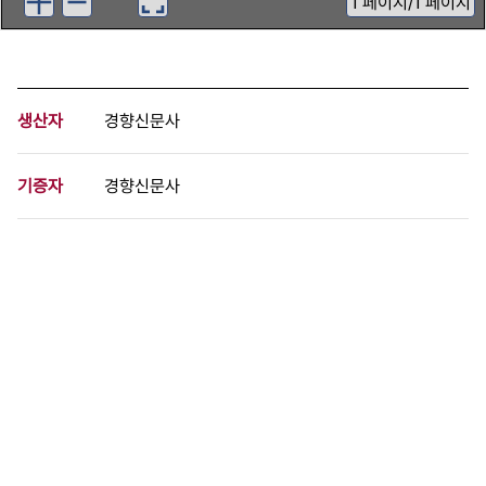
1
페이지
/
1 페이지
생산자
경향신문사
기증자
경향신문사
등록번호
00718941
분량
1 페이지
구분
사진
생산일자
1992.01.07