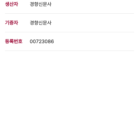
생산자
경향신문사
기증자
경향신문사
등록번호
00723086
분량
1 페이지
구분
사진
생산일자
[미상]
형태
사진필름류