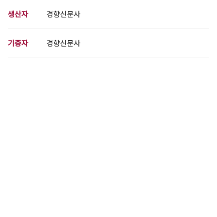
생산자
경향신문사
기증자
경향신문사
등록번호
00732680
분량
1 페이지
구분
사진
생산일자
1971.00.00
형태
사진필름류