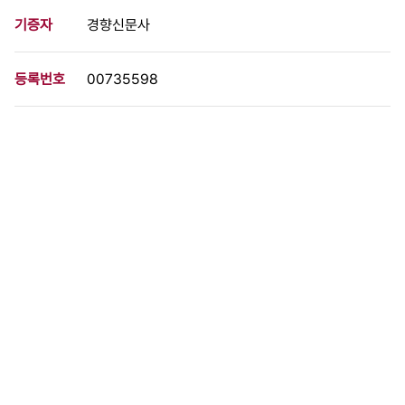
기증자
경향신문사
등록번호
00735598
분량
1 페이지
구분
사진
생산일자
1985.05.18
형태
사진필름류
설명