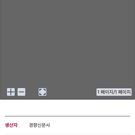
1
페이지
/
1 페이지
생산자
경향신문사