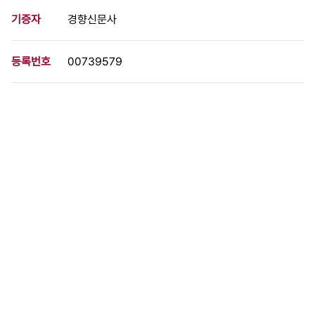
기증자
경향신문사
등록번호
00739579
분량
1 페이지
구분
사진
생산일자
1989.10.05
형태
사진필름류
설명