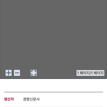
1
페이지
/
1 페이지
생산자
경향신문사