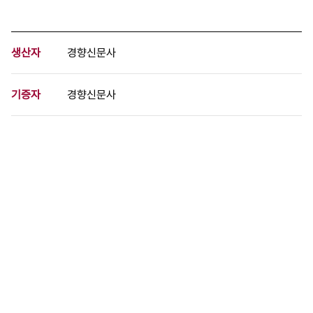
생산자
경향신문사
기증자
경향신문사
등록번호
00739756
분량
1 페이지
구분
사진
생산일자
1987.02.07
형태
사진필름류