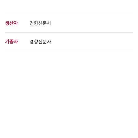
생산자
경향신문사
기증자
경향신문사
등록번호
00742392
분량
1 페이지
구분
사진
생산일자
1964.03.28
형태
사진필름류