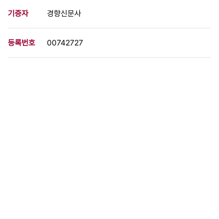
기증자
경향신문사
등록번호
00742727
분량
1 페이지
구분
사진
생산일자
1991.05.12
형태
사진필름류
설명