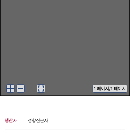
1
페이지
/
1 페이지
생산자
경향신문사