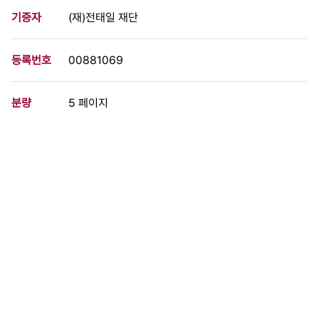
기증자
(재)전태일 재단
등록번호
00881069
분량
5 페이지
구분
문서
생산일자
1975.05.30
형태
문서류
설명
70년대 산업의 중심이던 섬유산업에 종사하던 여성노동자들을 중