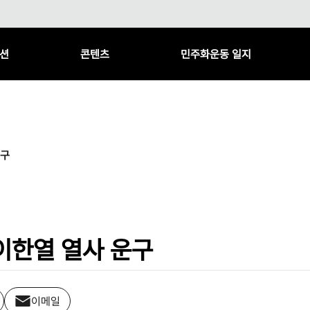
션
콘텐츠
민주화운동 일지
운구
이한열 열사 운구
이메일