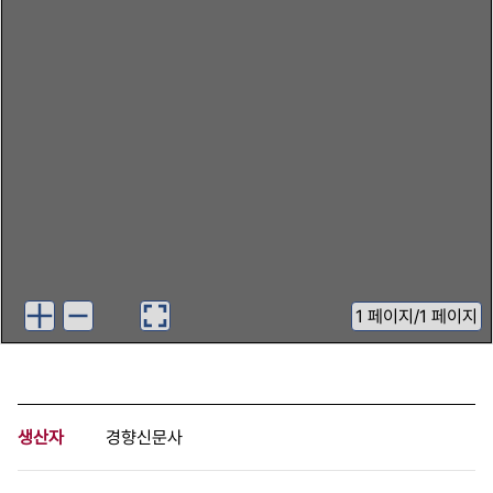
1
페이지
/
1 페이지
생산자
경향신문사