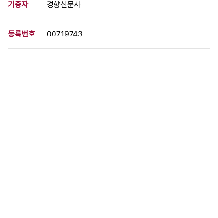
기증자
경향신문사
등록번호
00719743
분량
1 페이지
구분
사진
생산일자
1988.05.01
형태
사진필름류
설명