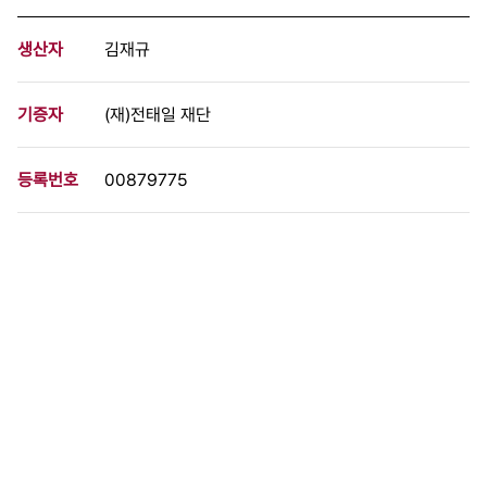
생산자
김재규
기증자
(재)전태일 재단
등록번호
00879775
분량
19 페이지
구분
문서
생산일자
[1980.01.00]
형태
문서류