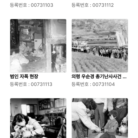
자들
등록번호 : 00731103
장과 주민들
등록번호 : 00731112
범인 자폭 현장
의령 우순경 총기난사사건 희
등록번호 : 00731113
생자 장례식
등록번호 : 00731104