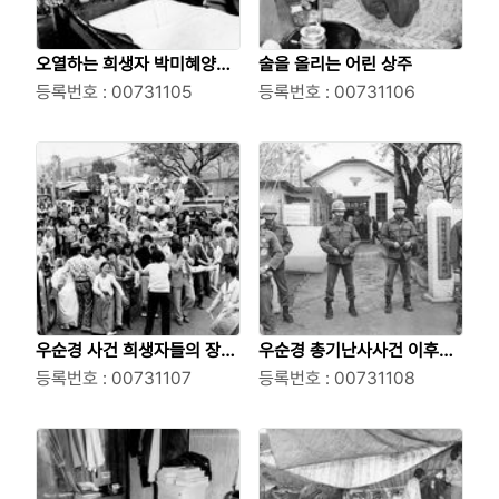
오열하는 희생자 박미혜양의
술을 올리는 어린 상주
담임교사와 급우들
등록번호 : 00731105
등록번호 : 00731106
우순경 사건 희생자들의 장례
우순경 총기난사사건 이후의
식
등록번호 : 00731107
삼엄한 파출소
등록번호 : 00731108