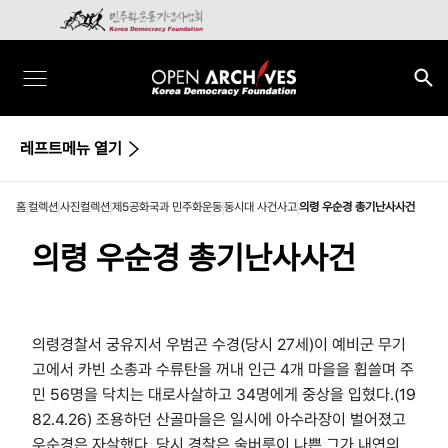
레프트메뉴 열기
홈
컬렉션
사진컬렉션
제5공화국과 민주화운동
동시대 사건사고
의령 우순경 총기난사사건
의령 우순경 총기난사사건
의령경찰서 궁유지서 우범곤 수경(당시 27세)이 예비군 무기
고에서 카빈 소총과 수류탄을 꺼내 인근 4개 마을을 휩쓸며 주
민 56명을 닥치는 대로사살하고 34명에게 중상을 입혔다.(19
82.4.26) 조용하던 산골마을은 일시에 아수라장이 벌어졌고
우순경은 자살했다. 당시 경찰은 술버릇이 나쁜 그가 내연의