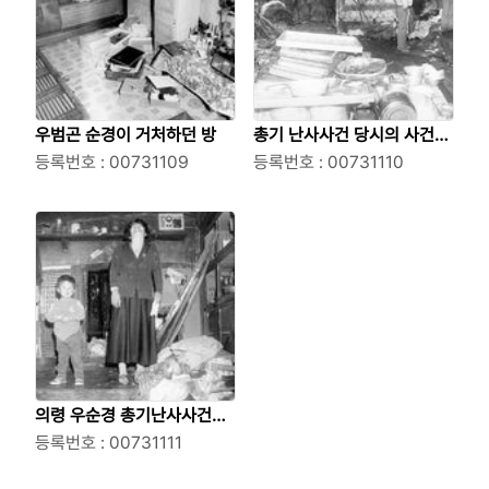
우범곤 순경이 거처하던 방
총기 난사사건 당시의 사건현
등록번호 : 00731109
장
등록번호 : 00731110
의령 우순경 총기난사사건의
피해자 가족
등록번호 : 00731111