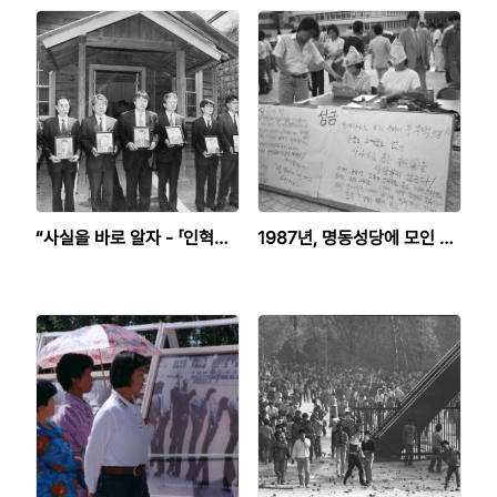
“사실을 바로 알자 - 「인혁당」
1987년, 명동성당에 모인 시
및 「민청학련」사건의 진상”
민들의 마음 - 명동성당 농성
지지글 필사본