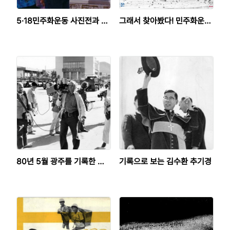
5·18민주화운동 사진전과 개
그래서 찾아봤다! 민주화운동
인 기록물
속 투석전
80년 5월 광주를 기록한 월
기록으로 보는 김수환 추기경
요모임의 사실보고서(Fact S
heet) #59