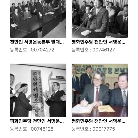
천만인 서명운동본부 발대식
평화민주당 천만인 서명운동
을 갖고 있는 평화민주당에서
등록번호 : 00704272
본부 발대식에서 연설하는 이
등록번호 : 00746127
연설을 하고 있는 김대중씨의
우정
모습
평화민주당 천만인 서명운동
평화민주당 천만인 서명운동
본부 현판식
등록번호 : 00746128
본부 발대식
등록번호 : 00917775