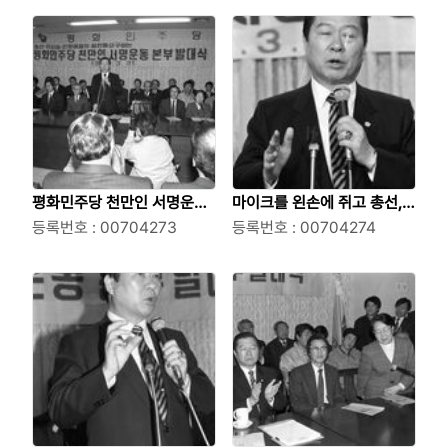
평화민주당 천만인 서명운동
마이크를 왼손에 쥐고 총선,
본부 발대식에서 연설을 하고
등록번호 : 00704273
지자체, 민생해결의 실천을 요
등록번호 : 00704274
있는 김대중씨의 모습
구하는 평화민주당 천만인 서
명운동 본부 발대식에서 연설
을 하고 있는 김대중씨의 모습