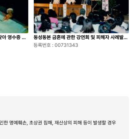
아 영수증 대
동성동본 금혼에 관한 강연회 및 피해자 사례발표
들
회에 참석한 시민들
등록번호 : 00731343
한 명예훼손, 초상권 침해, 재산상의 피해 등이 발생할 경우