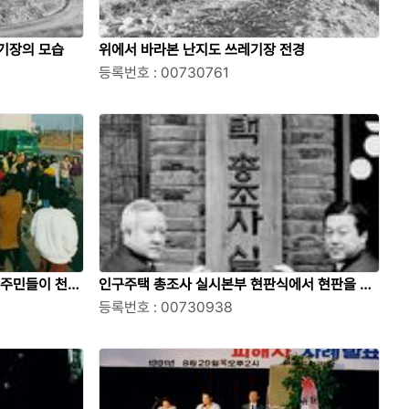
기장의 모습
위에서 바라본 난지도 쓰레기장 전경
등록번호 : 00730761
 주민들이 천막
인구주택 총조사 실시본부 현판식에서 현판을 거
는 조순 서울시장
등록번호 : 00730938