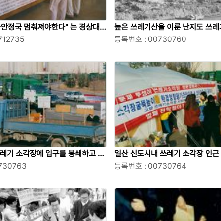
공안정국 멈춰져야한다" 는 경상대
높은 쓰레기산을 이룬 난지도 쓰레
712735
등록번호 : 00730760
쓰레기 소각장에 입구를 봉쇄하고 시
일산 신도시내 쓰레기 소각장 인근
730763
을 쳐놓고 농성을 벌이는 모습
등록번호 : 00730764