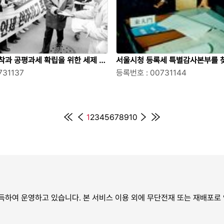
착과 공평과세 확립을 위한 세제 개
서울시청 등록세 특별감사본부를 찾
벌이는 경실련 회원들
731137
조작업을 참관하는 시민단체 회원
등록번호 : 00731144
1
2
3
4
5
6
7
8
9
10
 운영하고 있습니다. 본 서비스 이용 외에 무단전재 또는 재배포로 인