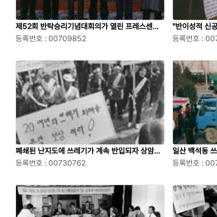
제52회 반탁승리기념대회의가 열린 프레스센터
"반이성적 신
국제회의장에서 한국반탁반공학생운동기념사업
등록번호 : 00709852
벽보
등록번호 : 00
회
폐쇄된 난지도에 쓰레기가 계속 반입되자 상암동
일산 백석동 
일대 주민들이 피해보상을 요구하며 항의시위를
등록번호 : 00730762
위를 하는 모습
등록번호 : 00
하는 모습