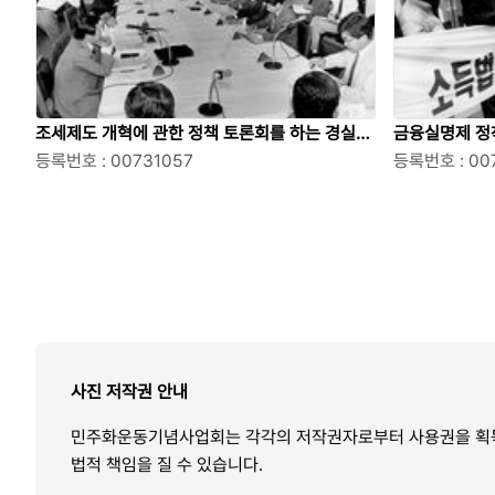
조세제도 개혁에 관한 정책 토론회를 하는 경실련
금융실명제 정
회원들
등록번호 : 00731057
혁 캠페인을 
등록번호 : 00
사진 저작권 안내
민주화운동기념사업회는 각각의 저작권자로부터 사용권을 획득하여
법적 책임을 질 수 있습니다.